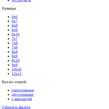
до 200 кв м
Размеры
6x6
6x7
6x8
6x9
6x10
7x7
7x8
7x9
8x8
8x9
8x10
9x9
10x10
12x12
Кол-во этажей:
одноэтажные
двухэтажные
с мансардой
Сбросить фильтр