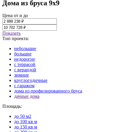
Дома из бруса 9x9
Цена от и до
Показать
Тип проекта:
небольшие
большие
недорогие
с террасой
с верандой
зимние
круглогодичные
с гаражом
дома из профилированного бруса
дачные дома
Площадь:
до 50 м2
до 100 кв м
до 150 кв м