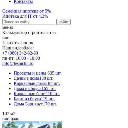
Контакты
Семейная ипотека от 5%
Ипотека для IT от 4,3%
меню
Калькулятор строительства
или
Заказать звонок
Наш видеоблог:
+7 (980) 342-62-60
пн-пт: 10:00 - 19:00
info@lesnichii.ru
Проекты и цены
635 шт.
Дачные дома
188 шт.
Каркасные дома
184 шт.
Дома из бруса
165 шт.
Каркасные бани
110 шт.
Бани из бруса
119 шт.
Дома Барнхаус
170 шт.
107
м2
площадь