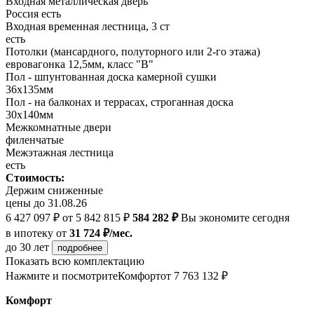
Входная металлическая дверь
Россия есть
Входная временная лестница, 3 ст
есть
Потолки (мансардного, полуторного или 2-го этажа)
евровагонка 12,5мм, класс "В"
Пол - шпунтованная доска камерной сушки
36х135мм
Пол - на балконах и террасах, строганная доска
30х140мм
Межкомнатные двери
филенчатые
Межэтажная лестница
есть
Стоимость:
Держим сниженные
цены до 31.08.26
6 427 097 ₽
от 5 842 815 ₽
584 282 ₽
Вы экономите сегодня
в ипотеку
от
31 724 ₽/мес.
до 30 лет
подробнее
Показать всю комплектацию
Нажмите и посмотрите
Комфорт
от 7 763 132 ₽
Комфорт