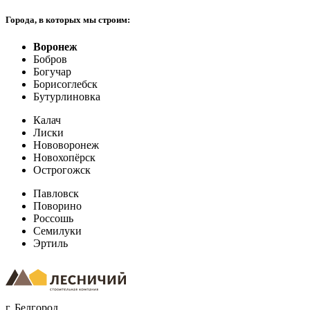
Города, в которых мы строим:
Воронеж
Бобров
Богучар
Борисоглебск
Бутурлиновка
Калач
Лиски
Нововоронеж
Новохопёрск
Острогожск
Павловск
Поворино
Россошь
Семилуки
Эртиль
г. Белгород
,