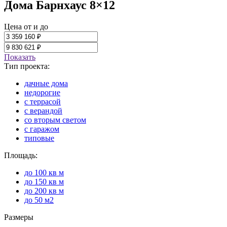
Дома Барнхаус 8×12
Цена от и до
Показать
Тип проекта:
дачные дома
недорогие
с террасой
с верандой
со вторым светом
с гаражом
типовые
Площадь:
до 100 кв м
до 150 кв м
до 200 кв м
до 50 м2
Размеры