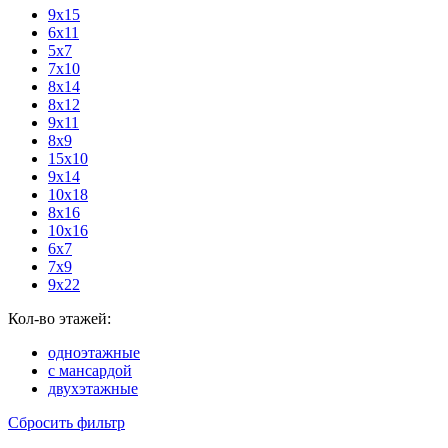
9х15
6х11
5х7
7х10
8х14
8х12
9х11
8х9
15х10
9х14
10х18
8х16
10х16
6х7
7х9
9х22
Кол-во этажей:
одноэтажные
с мансардой
двухэтажные
Сбросить фильтр