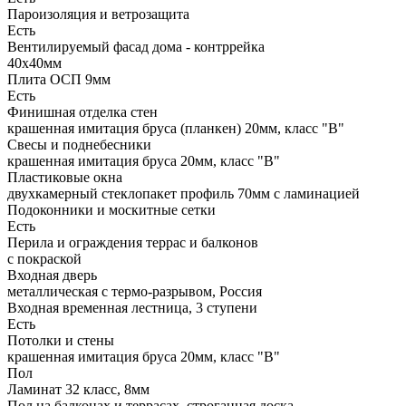
Пароизоляция и ветрозащита
Есть
Вентилируемый фасад дома - контррейка
40х40мм
Плита ОСП 9мм
Есть
Финишная отделка стен
крашенная имитация бруса (планкен) 20мм, класс "В"
Свесы и поднебесники
крашенная имитация бруса 20мм, класс "В"
Пластиковые окна
двухкамерный стеклопакет профиль 70мм с ламинацией
Подоконники и москитные сетки
Есть
Перила и ограждения террас и балконов
с покраской
Входная дверь
металлическая с термо-разрывом, Россия
Входная временная лестница, 3 ступени
Есть
Потолки и стены
крашенная имитация бруса 20мм, класс "В"
Пол
Ламинат 32 класс, 8мм
Пол на балконах и террасах, строганная доска