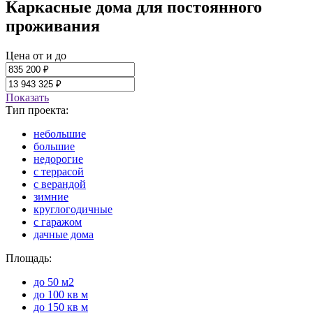
Каркасные дома для постоянного
проживания
Цена от и до
Показать
Тип проекта:
небольшие
большие
недорогие
с террасой
с верандой
зимние
круглогодичные
с гаражом
дачные дома
Площадь:
до 50 м2
до 100 кв м
до 150 кв м