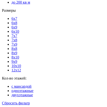
до 200 кв м
Размеры
6х7
6х8
6х9
6х10
7х7
7х8
7х9
8х8
8х9
8х10
9х9
10х10
12х12
Кол-во этажей:
с мансардой
одноэтажные
двухэтажные
Сбросить фильтр