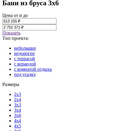
Бани из бруса 3x6
Цена от и до
Показать
Тип проекта:
небольшие
недорогие
с террасой
с верандой
с комнатой отдыха
под усадку
Размеры
2x3
2x4
3x3
3x4
3x6
4x4
4x5