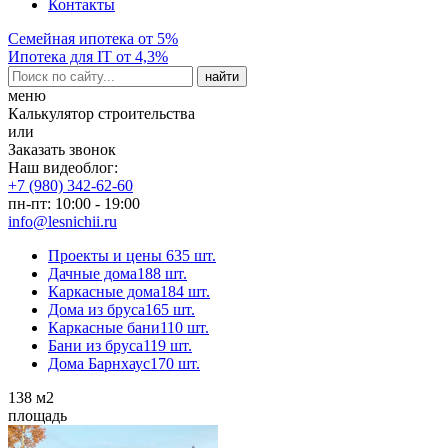
Контакты
Семейная ипотека от 5%
Ипотека для IT от 4,3%
меню
Калькулятор строительства
или
Заказать звонок
Наш видеоблог:
+7 (980) 342-62-60
пн-пт: 10:00 - 19:00
info@lesnichii.ru
Проекты и цены
635 шт.
Дачные дома
188 шт.
Каркасные дома
184 шт.
Дома из бруса
165 шт.
Каркасные бани
110 шт.
Бани из бруса
119 шт.
Дома Барнхаус
170 шт.
138
м2
площадь