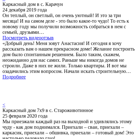
Каркасный дом в с. Карачун
24 декабря 2019 года
Он теплый, он светлый, он очень уютный! И это за три
месяца! И на самом деле - это было какое-то чудо! То есть к
новому году мы получили возможность собраться в нем с
семьей, друзьями…
Посмотреть видеоотзыв
«Добрый день! Меня зовут Анастасия! И сегодня я хочу
рассказать вам о нашем прекрасном доме! Желание построить
дом было спонтанным решением. Было таким, скажем,
неожиданно для нас самих. Раньше мы никогда домов не
строили. Даже в них не жили. Только квартиры. И вот мы
озадачились этим вопросом. Начали искать строительную…
Подробнее
<
Каркасный дом 7х9 в с. Староживотинное
25 февраля 2020 года
Мы приезжали каждый раз на выходной и удивлялись этому
чуду - как дом поднимался. Приехали – сваи, приехали –
каркасик, приехали – обшивка, приехали – готовый дом! Это
настолько радовало глаз!