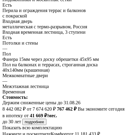
Есть
Перила и ограждения террас и балконов
с покраской
Входная дверь
металлическая с термо-разрывом, Россия
Входная временная лестница, 3 ступени
Есть
Потолки и стены
—
Пол
Фанера 15мм через доску обрешетки 45х95 мм
Пол на балконах и террасах, строганная доска
40х140мм (крашенная)
Межкомнатные двери
—
Межэтажная лестница
Временная
Стоимость:
Держим сниженные цены до 31.08.26
8 442 082 ₽
от 7 674 620 ₽
767 462 ₽
Вы экономите сегодня
в ипотеку
от
41 669 ₽/мес.
до 30 лет
подробнее
Показать всю комплектацию
Нажмите и посмотрите
Комфорт
от 11 181 433 ₽