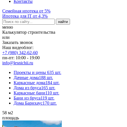
Контакты
Семейная ипотека от 5%
Ипотека для IT от 4,3%
меню
Калькулятор строительства
или
Заказать звонок
Наш видеоблог:
+7 (980) 342-62-60
пн-пт: 10:00 - 19:00
info@lesnichii.ru
Проекты и цены
635 шт.
Дачные дома
188 шт.
Каркасные дома
184 шт.
Дома из бруса
165 шт.
Каркасные бани
110 шт.
Бани из бруса
119 шт.
Дома Барнхаус
170 шт.
58
м2
площадь