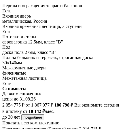
—
Перила и ограждения террас и балконов
Есть
Входная дверь
металлическая, Россия
Входная временная лестница, 3 ступени
Есть
Потолки и стены
евровагонка 12,5мм, класс "В"
Пол
доска пола 27мм, класс "B"
Пол на балконах и террасах, строганная доска
30х140мм
Межкомнатные двери
филенчатые
Межэтажная лестница
Есть
Стоимость:
Держим сниженные
цены до 31.08.26
2 054 775 ₽
от 1 867 977 ₽
186 798 ₽
Вы экономите сегодня
в ипотеку
от
10 142 ₽/мес.
до 30 лет
подробнее
Показать всю комплектацию
Нажмите и посмотрите
Круглый год
от 2 216 715 ₽