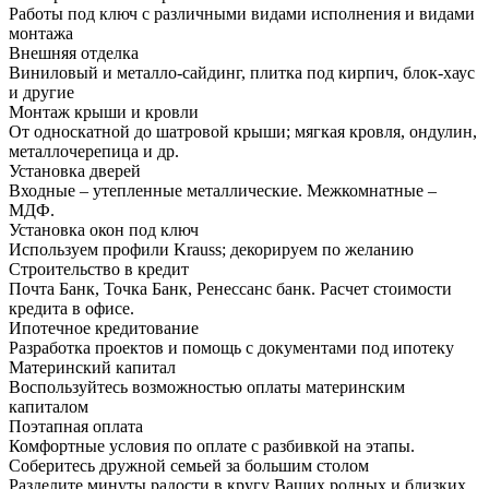
Работы под ключ с различными видами исполнения и видами
монтажа
Внешняя отделка
Виниловый и металло-сайдинг, плитка под кирпич, блок-хаус
и другие
Монтаж крыши и кровли
От односкатной до шатровой крыши; мягкая кровля, ондулин,
металлочерепица и др.
Установка дверей
Входные – утепленные металлические. Межкомнатные –
МДФ.
Установка окон под ключ
Используем профили Krauss; декорируем по желанию
Строительство в кредит
Почта Банк, Точка Банк, Ренессанс банк. Расчет стоимости
кредита в офисе.
Ипотечное кредитование
Разработка проектов и помощь с документами под ипотеку
Материнский капитал
Воспользуйтесь возможностью оплаты материнским
капиталом
Поэтапная оплата
Комфортные условия по оплате с разбивкой на этапы.
Соберитесь дружной семьей за большим столом
Разделите минуты радости в кругу Ваших родных и близких