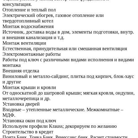
консультация.
Отопление и теплый пол
Электрический обогрев, газовое отопление или
твердотопливный котел
Монтаж водоснабжения
Источник, доставка воды в дом, элементы подготовки, внутр.
и внешняя канализация и т.д.
Монтаж вентиляции
Естественная, принудительная или смешанная вентиляция
Электромонтажные работы
Работы под ключ с различными видами исполнения и видами
монтажа
Внешняя отделка
Виниловый и металло-сайдинг, плитка под кирпич, блок-хаус
и другие
Монтаж крыши и кровли
От односкатной до шатровой крыши; мягкая кровля, ондулин,
металлочерепица и др.
Установка дверей
Входные – утепленные металлические. Межкомнатные –
МДФ.
Установка окон под ключ
Используем профили Krauss; декорируем по желанию
Строительство в кредит
Почта Банк, Точка Банк, Ренессанс банк. Расчет стоимости