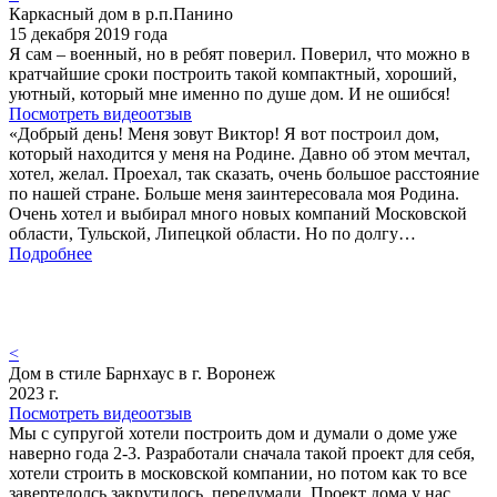
Каркасный дом в р.п.Панино
15 декабря 2019 года
Я сам – военный, но в ребят поверил. Поверил, что можно в
кратчайшие сроки построить такой компактный, хороший,
уютный, который мне именно по душе дом. И не ошибся!
Посмотреть видеоотзыв
«Добрый день! Меня зовут Виктор! Я вот построил дом,
который находится у меня на Родине. Давно об этом мечтал,
хотел, желал. Проехал, так сказать, очень большое расстояние
по нашей стране. Больше меня заинтересовала моя Родина.
Очень хотел и выбирал много новых компаний Московской
области, Тульской, Липецкой области. Но по долгу…
Подробнее
<
Дом в стиле Барнхаус в г. Воронеж
2023 г.
Посмотреть видеоотзыв
Мы с супругой хотели построить дом и думали о доме уже
наверно года 2-3. Разработали сначала такой проект для себя,
хотели строить в московской компании, но потом как то все
завертелолсь закрутилось, передумали. Проект дома у нас