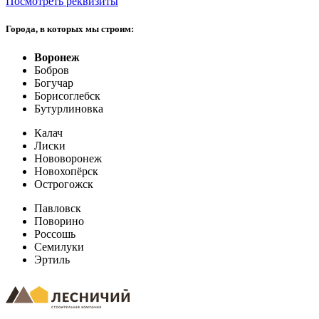
Посмотреть реквизиты
Города, в которых мы строим:
Воронеж
Бобров
Богучар
Борисоглебск
Бутурлиновка
Калач
Лиски
Нововоронеж
Новохопёрск
Острогожск
Павловск
Поворино
Россошь
Семилуки
Эртиль