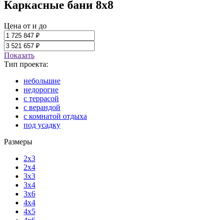
Каркасные бани 8x8
Цена от и до
Показать
Тип проекта:
небольшие
недорогие
с террасой
с верандой
с комнатой отдыха
под усадку
Размеры
2x3
2x4
3x3
3x4
3x6
4x4
4x5