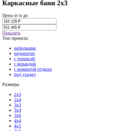
Каркасные бани 2x3
Цена от и до
Показать
Тип проекта:
небольшие
недорогие
с террасой
с верандой
с комнатой отдыха
под усадку
Размеры
2x3
2x4
3x3
3x4
3x6
4x4
4x5