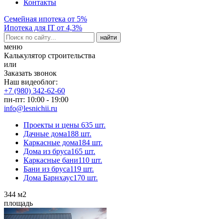
Контакты
Семейная ипотека от 5%
Ипотека для IT от 4,3%
меню
Калькулятор строительства
или
Заказать звонок
Наш видеоблог:
+7 (980) 342-62-60
пн-пт: 10:00 - 19:00
info@lesnichii.ru
Проекты и цены
635 шт.
Дачные дома
188 шт.
Каркасные дома
184 шт.
Дома из бруса
165 шт.
Каркасные бани
110 шт.
Бани из бруса
119 шт.
Дома Барнхаус
170 шт.
344
м2
площадь