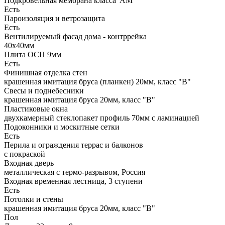
Подкровельная мембрана класса"АМ"
Есть
Пароизоляция и ветрозащита
Есть
Вентилируемый фасад дома - контррейка
40х40мм
Плита ОСП 9мм
Есть
Финишная отделка стен
крашенная имитация бруса (планкен) 20мм, класс "В"
Свесы и поднебесники
крашенная имитация бруса 20мм, класс "В"
Пластиковые окна
двухкамерный стеклопакет профиль 70мм с ламинацией
Подоконники и москитные сетки
Есть
Перила и ограждения террас и балконов
с покраской
Входная дверь
металлическая с термо-разрывом, Россия
Входная временная лестница, 3 ступени
Есть
Потолки и стены
крашенная имитация бруса 20мм, класс "В"
Пол