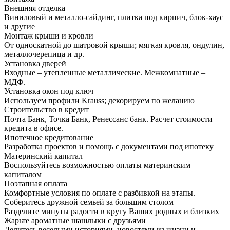
Внешняя отделка
Виниловый и металло-сайдинг, плитка под кирпич, блок-хаус
и другие
Монтаж крыши и кровли
От односкатной до шатровой крыши; мягкая кровля, ондулин,
металлочерепица и др.
Установка дверей
Входные – утепленные металлические. Межкомнатные –
МДФ.
Установка окон под ключ
Используем профили Krauss; декорируем по желанию
Строительство в кредит
Почта Банк, Точка Банк, Ренессанс банк. Расчет стоимости
кредита в офисе.
Ипотечное кредитование
Разработка проектов и помощь с документами под ипотеку
Материнский капитал
Воспользуйтесь возможностью оплаты материнским
капиталом
Поэтапная оплата
Комфортные условия по оплате с разбивкой на этапы.
Соберитесь дружной семьей за большим столом
Разделите минуты радости в кругу Ваших родных и близких
Жарьте ароматные шашлыки с друзьями
Делитесь веселыми историями, новостями из жизни и