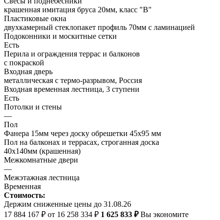
Свесы и поднебесники
крашенная имитация бруса 20мм, класс "В"
Пластиковые окна
двухкамерный стеклопакет профиль 70мм с ламинацией
Подоконники и москитные сетки
Есть
Перила и ограждения террас и балконов
с покраской
Входная дверь
металлическая с термо-разрывом, Россия
Входная временная лестница, 3 ступени
Есть
Потолки и стены
—
Пол
Фанера 15мм через доску обрешетки 45х95 мм
Пол на балконах и террасах, строганная доска
40х140мм (крашенная)
Межкомнатные двери
—
Межэтажная лестница
Временная
Стоимость:
Держим сниженные цены до 31.08.26
17 884 167 ₽
от 16 258 334 ₽
1 625 833 ₽
Вы экономите