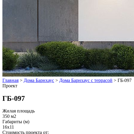
Главная
>
Дома Барнхаус
>
Дома Барнхаус с террасой
>
ГБ-097
Проект
ГБ-097
Жилая площадь
350 м2
Габариты (м)
16x11
Стоимость проекта от: