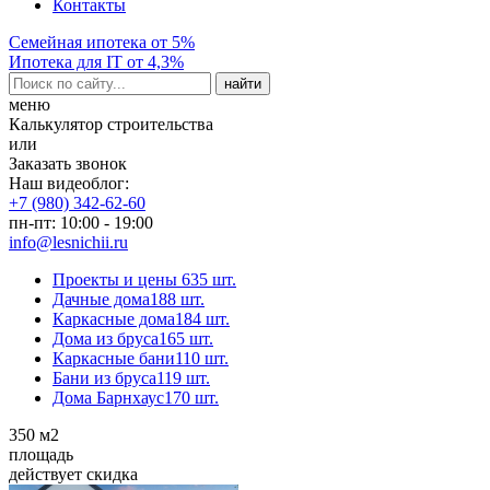
Контакты
Семейная ипотека от 5%
Ипотека для IT от 4,3%
меню
Калькулятор строительства
или
Заказать звонок
Наш видеоблог:
+7 (980) 342-62-60
пн-пт: 10:00 - 19:00
info@lesnichii.ru
Проекты и цены
635 шт.
Дачные дома
188 шт.
Каркасные дома
184 шт.
Дома из бруса
165 шт.
Каркасные бани
110 шт.
Бани из бруса
119 шт.
Дома Барнхаус
170 шт.
350
м2
площадь
действует скидка