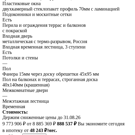
Пластиковые окна
двухкамерный стеклопакет профиль 70мм с ламинацией
Подоконники и москитные сетки
Есть
Перила и ограждения террас и балконов
с покраской
Входная дверь
металлическая с термо-разрывом, Россия
Входная временная лестница, 3 ступени
Есть
Потолки и стены
—
Пол
Фанера 15мм через доску обрешетки 45х95 мм
Пол на балконах и террасах, строганная доска
40х140мм (крашенная)
Межкомнатные двери
—
Межэтажная лестница
Временная
Стоимость:
Держим сниженные цены до 31.08.26
9 773 906 ₽
от 8 885 369 ₽
888 537 ₽
Вы экономите сегодня
в ипотеку
от
48 243 ₽/мес.