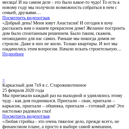
месяца! И на самом деле - это было какое-то чудо! То есть к
новому году мы получили возможность собраться в нем с
семьей, друзьями…
Посмотреть видеоотзыв
«Добрый день! Меня зовут Анастасия! И сегодня я хочу
рассказать вам о нашем прекрасном доме! Желание построить
дом было спонтанным решением. Было таким, скажем,
неожиданно для нас самих. Раньше мы никогда домов не
строили. Даже в них не жили. Только квартиры. И вот мы
озадачились этим вопросом. Начали искать строительную…
Подробнее
<
Каркасный дом 7х9 в с. Староживотинное
25 февраля 2020 года
Мы приезжали каждый раз на выходной и удивлялись этому
чуду - как дом поднимался. Приехали – сваи, приехали –
каркасик, приехали – обшивка, приехали – готовый дом! Это
настолько радовало глаз!
Посмотреть видеоотзыв
«Любая стройка - это очень тяжелое дело, прежде всего, не
финансовом плане, а просто в выборе самой компании,