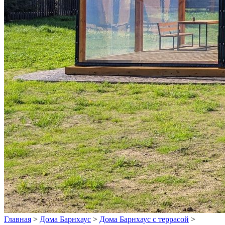
Главная
>
Дома Барнхаус
>
Дома Барнхаус с террасой
>