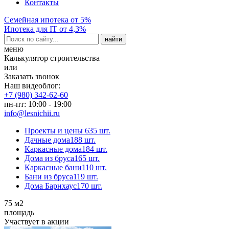
Контакты
Семейная ипотека от 5%
Ипотека для IT от 4,3%
меню
Калькулятор строительства
или
Заказать звонок
Наш видеоблог:
+7 (980) 342-62-60
пн-пт: 10:00 - 19:00
info@lesnichii.ru
Проекты и цены
635 шт.
Дачные дома
188 шт.
Каркасные дома
184 шт.
Дома из бруса
165 шт.
Каркасные бани
110 шт.
Бани из бруса
119 шт.
Дома Барнхаус
170 шт.
75
м2
площадь
Участвует в акции