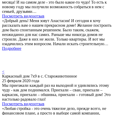
месяца! И на самом деле - это было какое-то чудо! То есть к
новому году мы получили возможность собраться в нем с
семьей, друзьями…
Посмотреть видеоотзыв
«Добрый день! Меня зовут Анастасия! И сегодня я хочу
рассказать вам о нашем прекрасном доме! Желание построить
дом было спонтанным решением. Было таким, скажем,
неожиданно для нас самих. Раньше мы никогда домов не
строили. Даже в них не жили. Только квартиры. И вот мы
озадачились этим вопросом. Начали искать строительную…
Подробнее
<
Каркасный дом 7х9 в с. Староживотинное
25 февраля 2020 года
Мы приезжали каждый раз на выходной и удивлялись этому
чуду - как дом поднимался. Приехали – сваи, приехали –
каркасик, приехали – обшивка, приехали – готовый дом! Это
настолько радовало глаз!
Посмотреть видеоотзыв
«Любая стройка - это очень тяжелое дело, прежде всего, не
финансовом плане, а просто в выборе самой компании,