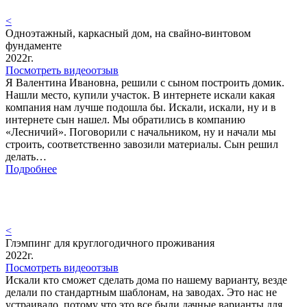
<
Одноэтажный, каркасный дом, на свайно-винтовом
фундаменте
2022г.
Посмотреть видеоотзыв
Я Валентина Ивановна, решили с сыном построить домик.
Нашли место, купили участок. В интернете искали какая
компания нам лучше подошла бы. Искали, искали, ну и в
интернете сын нашел. Мы обратились в компанию
«Лесничий». Поговорили с начальником, ну и начали мы
строить, соответственно завозили материалы. Сын решил
делать…
Подробнее
<
Глэмпинг для круглогодичного проживания
2022г.
Посмотреть видеоотзыв
Искали кто сможет сделать дома по нашему варианту, везде
делали по стандартным шаблонам, на заводах. Это нас не
устраивало, потому что это все были дачные варианты для