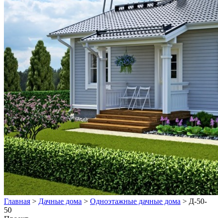
Главная
>
Дачные дома
>
Одноэтажные дачные дома
>
Д-50-
50