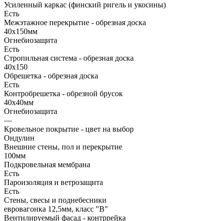
Усиленный каркас (финский ригель и укосины)
Есть
Межэтажное перекрытие - обрезная доска
40х150мм
Огнебиозащита
Есть
Стропильная система - обрезная доска
40х150
Обрешетка - обрезная доска
Есть
Контробрешетка - обрезной брусок
40х40мм
Огнебиозащита
—
Кровельное покрытие - цвет на выбор
Ондулин
Внешние стены, пол и перекрытие
100мм
Подкровельная мембрана
Есть
Пароизоляция и ветрозащита
Есть
Стены, свесы и поднебесники
евровагонка 12,5мм, класс "В"
Вентилируемый фасад - контррейка