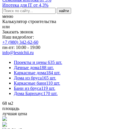
Ипотека для IT от 4,3%
меню
Калькулятор строительства
или
Заказать звонок
Наш видеоблог:
+7 (980) 342-62-60
пн-пт: 10:00 - 19:00
info@lesnichii.ru
Проекты и цены
635 шт.
Дачные дома
188 шт.
Каркасные дома
184 шт.
Дома из бруса
165 шт.
Каркасные бани
110 шт.
Бани из бруса
119 шт.
Дома Барнхаус
170 шт.
68
м2
площадь
лучшая цена