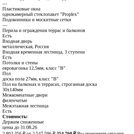
—
Пластиковые окна
однокамерный стеклопакет "Proplex"
Подоконники и москитные сетки
—
Перила и ограждения террас и балконов
Есть
Входная дверь
металлическая, Россия
Входная временная лестница, 3 ступени
Есть
Потолки и стены
евровагонка 12,5мм, класс "В"
Пол
доска пола 27мм, класс "B"
Пол на балконах и террасах, строганная доска
30х140мм
Межкомнатные двери
филенчатые
Межэтажная лестница
Есть
Стоимость:
Держим сниженные
цены до 31.08.26
2 802 356 ₽
от 2 547 596 ₽
254 760 ₽
Вы экономите сегодня