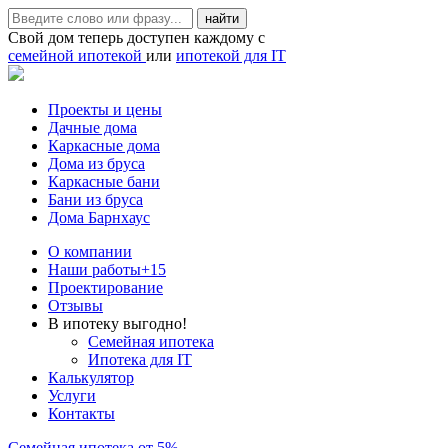
Свой дом теперь доступен каждому с
семейной ипотекой
или
ипотекой для IT
Проекты и цены
Дачные дома
Каркасные дома
Дома из бруса
Каркасные бани
Бани из бруса
Дома Барнхаус
О компании
Наши работы
+15
Проектирование
Отзывы
В ипотеку выгодно!
Семейная ипотека
Ипотека для IT
Калькулятор
Услуги
Контакты
Семейная ипотека от 5%