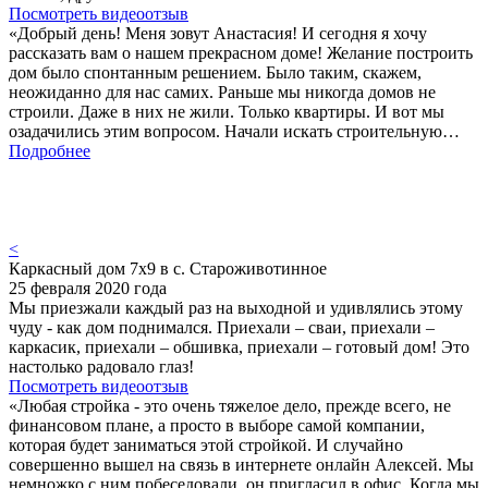
Посмотреть видеоотзыв
«Добрый день! Меня зовут Анастасия! И сегодня я хочу
рассказать вам о нашем прекрасном доме! Желание построить
дом было спонтанным решением. Было таким, скажем,
неожиданно для нас самих. Раньше мы никогда домов не
строили. Даже в них не жили. Только квартиры. И вот мы
озадачились этим вопросом. Начали искать строительную…
Подробнее
<
Каркасный дом 7х9 в с. Староживотинное
25 февраля 2020 года
Мы приезжали каждый раз на выходной и удивлялись этому
чуду - как дом поднимался. Приехали – сваи, приехали –
каркасик, приехали – обшивка, приехали – готовый дом! Это
настолько радовало глаз!
Посмотреть видеоотзыв
«Любая стройка - это очень тяжелое дело, прежде всего, не
финансовом плане, а просто в выборе самой компании,
которая будет заниматься этой стройкой. И случайно
совершенно вышел на связь в интернете онлайн Алексей. Мы
немножко с ним побеседовали, он пригласил в офис. Когда мы