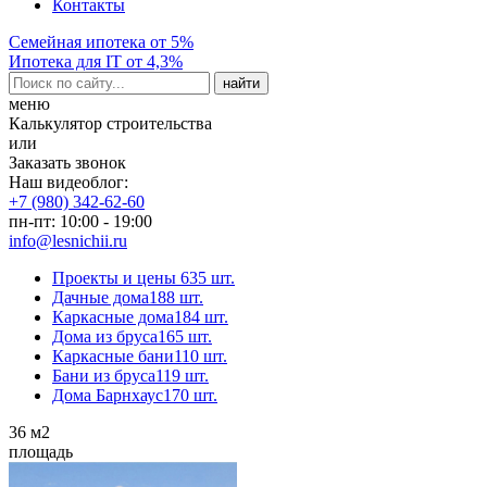
Контакты
Семейная ипотека от 5%
Ипотека для IT от 4,3%
меню
Калькулятор строительства
или
Заказать звонок
Наш видеоблог:
+7 (980) 342-62-60
пн-пт: 10:00 - 19:00
info@lesnichii.ru
Проекты и цены
635 шт.
Дачные дома
188 шт.
Каркасные дома
184 шт.
Дома из бруса
165 шт.
Каркасные бани
110 шт.
Бани из бруса
119 шт.
Дома Барнхаус
170 шт.
36
м2
площадь