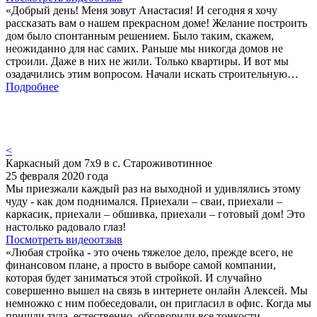
«Добрый день! Меня зовут Анастасия! И сегодня я хочу
рассказать вам о нашем прекрасном доме! Желание построить
дом было спонтанным решением. Было таким, скажем,
неожиданно для нас самих. Раньше мы никогда домов не
строили. Даже в них не жили. Только квартиры. И вот мы
озадачились этим вопросом. Начали искать строительную…
Подробнее
<
Каркасный дом 7х9 в с. Староживотинное
25 февраля 2020 года
Мы приезжали каждый раз на выходной и удивлялись этому
чуду - как дом поднимался. Приехали – сваи, приехали –
каркасик, приехали – обшивка, приехали – готовый дом! Это
настолько радовало глаз!
Посмотреть видеоотзыв
«Любая стройка - это очень тяжелое дело, прежде всего, не
финансовом плане, а просто в выборе самой компании,
которая будет заниматься этой стройкой. И случайно
совершенно вышел на связь в интернете онлайн Алексей. Мы
немножко с ним побеседовали, он пригласил в офис. Когда мы
пришли туда, естественно, обговорили все тонкости,…