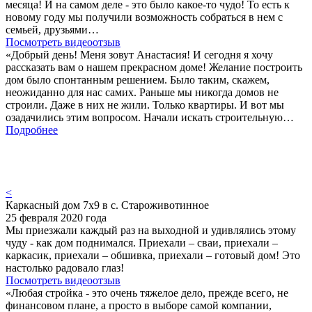
месяца! И на самом деле - это было какое-то чудо! То есть к
новому году мы получили возможность собраться в нем с
семьей, друзьями…
Посмотреть видеоотзыв
«Добрый день! Меня зовут Анастасия! И сегодня я хочу
рассказать вам о нашем прекрасном доме! Желание построить
дом было спонтанным решением. Было таким, скажем,
неожиданно для нас самих. Раньше мы никогда домов не
строили. Даже в них не жили. Только квартиры. И вот мы
озадачились этим вопросом. Начали искать строительную…
Подробнее
<
Каркасный дом 7х9 в с. Староживотинное
25 февраля 2020 года
Мы приезжали каждый раз на выходной и удивлялись этому
чуду - как дом поднимался. Приехали – сваи, приехали –
каркасик, приехали – обшивка, приехали – готовый дом! Это
настолько радовало глаз!
Посмотреть видеоотзыв
«Любая стройка - это очень тяжелое дело, прежде всего, не
финансовом плане, а просто в выборе самой компании,