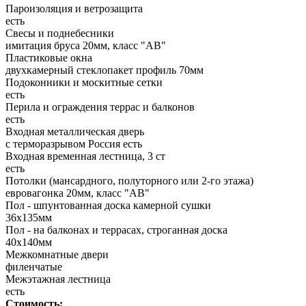
Пароизоляция и ветрозащита
есть
Свесы и поднебесники
имитация бруса 20мм, класс "АВ"
Пластиковые окна
двухкамерный стеклопакет профиль 70мм
Подоконники и москитные сетки
есть
Перила и ограждения террас и балконов
есть
Входная металлическая дверь
с терморазрывом Россия есть
Входная временная лестница, 3 ст
есть
Потолки (мансардного, полуторного или 2-го этажа)
евровагонка 20мм, класс "АВ"
Пол - шпунтованная доска камерной сушки
36х135мм
Пол - на балконах и террасах, строганная доска
40х140мм
Межкомнатные двери
филенчатые
Межэтажная лестница
есть
Стоимость: