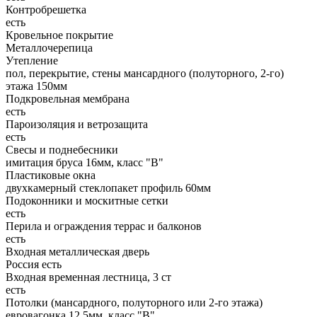
Контробрешетка
есть
Кровельное покрытие
Металлочерепица
Утепление
пол, перекрытие, стены мансардного (полуторного, 2-го)
этажа 150мм
Подкровельная мембрана
есть
Пароизоляция и ветрозащита
есть
Свесы и поднебесники
имитация бруса 16мм, класс "В"
Пластиковые окна
двухкамерный стеклопакет профиль 60мм
Подоконники и москитные сетки
есть
Перила и ограждения террас и балконов
есть
Входная металлическая дверь
Россия есть
Входная временная лестница, 3 ст
есть
Потолки (мансардного, полуторного или 2-го этажа)
евровагонка 12,5мм, класс "В"