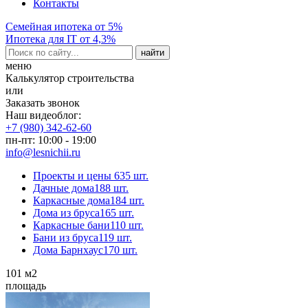
Контакты
Семейная ипотека от 5%
Ипотека для IT от 4,3%
меню
Калькулятор строительства
или
Заказать звонок
Наш видеоблог:
+7 (980) 342-62-60
пн-пт: 10:00 - 19:00
info@lesnichii.ru
Проекты и цены
635 шт.
Дачные дома
188 шт.
Каркасные дома
184 шт.
Дома из бруса
165 шт.
Каркасные бани
110 шт.
Бани из бруса
119 шт.
Дома Барнхаус
170 шт.
101
м2
площадь