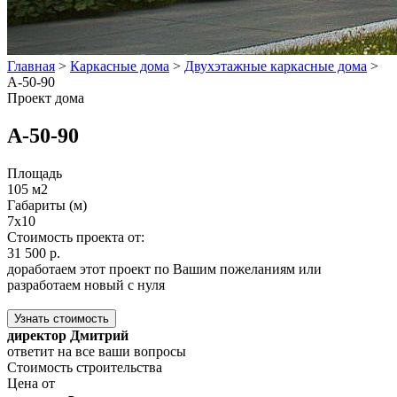
Главная
>
Каркасные дома
>
Двухэтажные каркасные дома
>
А-50-90
Проект дома
А-50-90
Площадь
105 м2
Габариты (м)
7х10
Стоимость проекта от:
31 500 р.
доработаем этот проект по Вашим пожеланиям или
разработаем новый с нуля
Узнать стоимость
директор Дмитрий
ответит на все ваши вопросы
Стоимость строительства
Цена от