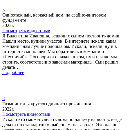
<
Одноэтажный, каркасный дом, на свайно-винтовом
фундаменте
2022г.
Посмотреть видеоотзыв
Я Валентина Ивановна, решили с сыном построить домик.
Нашли место, купили участок. В интернете искали какая
компания нам лучше подошла бы. Искали, искали, ну и в
интернете сын нашел. Мы обратились в компанию
«Лесничий». Поговорили с начальником, ну и начали мы
строить, соответственно завозили материалы. Сын решил
делать…
Подробнее
<
Глэмпинг для круглогодичного проживания
2022г.
Посмотреть видеоотзыв
Искали кто сможет сделать дома по нашему варианту, везде
делали по стандартным шаблонам, на заводах. Это нас не
устраивало, потому что это все были дачные варианты для