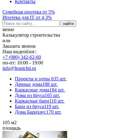
Контакты
Семейная ипотека от 5%
Ипотека для IT от 4,3%
меню
Калькулятор строительства
или
Заказать звонок
Наш видеоблог:
+7 (980) 342-62-60
пн-пт: 10:00 - 19:00
info@lesnichii.ru
Проекты и цены
635 шт.
Дачные дома
188 шт.
Каркасные дома
184 шт.
Дома из бруса
165 шт.
Каркасные бани
110 шт.
Бани из бруса
119 шт.
Дома Барнхаус
170 шт.
105
м2
площадь