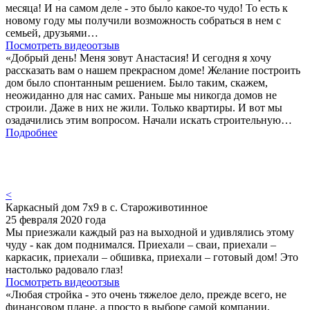
месяца! И на самом деле - это было какое-то чудо! То есть к
новому году мы получили возможность собраться в нем с
семьей, друзьями…
Посмотреть видеоотзыв
«Добрый день! Меня зовут Анастасия! И сегодня я хочу
рассказать вам о нашем прекрасном доме! Желание построить
дом было спонтанным решением. Было таким, скажем,
неожиданно для нас самих. Раньше мы никогда домов не
строили. Даже в них не жили. Только квартиры. И вот мы
озадачились этим вопросом. Начали искать строительную…
Подробнее
<
Каркасный дом 7х9 в с. Староживотинное
25 февраля 2020 года
Мы приезжали каждый раз на выходной и удивлялись этому
чуду - как дом поднимался. Приехали – сваи, приехали –
каркасик, приехали – обшивка, приехали – готовый дом! Это
настолько радовало глаз!
Посмотреть видеоотзыв
«Любая стройка - это очень тяжелое дело, прежде всего, не
финансовом плане, а просто в выборе самой компании,