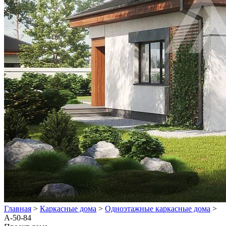
Главная
>
Каркасные дома
>
Одноэтажные каркасные дома
>
А-50-84