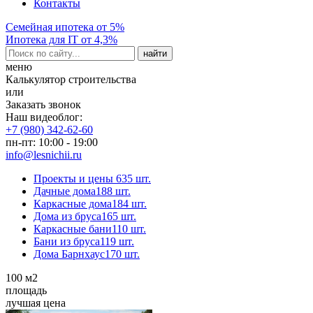
Контакты
Семейная ипотека от 5%
Ипотека для IT от 4,3%
меню
Калькулятор строительства
или
Заказать звонок
Наш видеоблог:
+7 (980) 342-62-60
пн-пт: 10:00 - 19:00
info@lesnichii.ru
Проекты и цены
635 шт.
Дачные дома
188 шт.
Каркасные дома
184 шт.
Дома из бруса
165 шт.
Каркасные бани
110 шт.
Бани из бруса
119 шт.
Дома Барнхаус
170 шт.
100
м2
площадь
лучшая цена