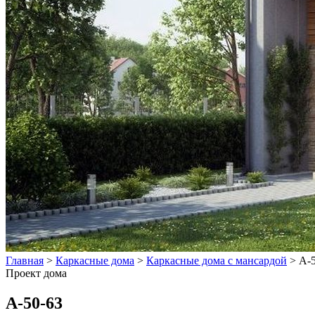
Главная
>
Каркасные дома
>
Каркасные дома с мансардой
>
А-
Проект дома
А-50-63