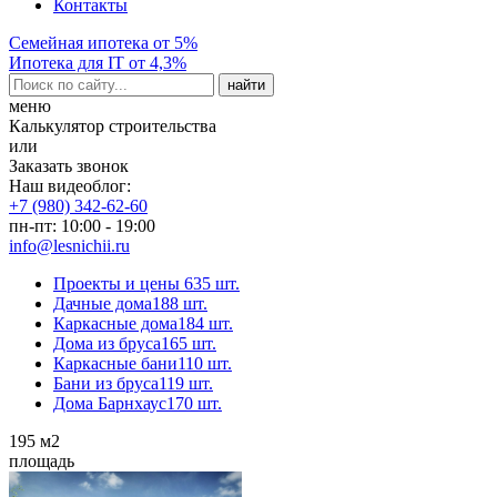
Контакты
Семейная ипотека от 5%
Ипотека для IT от 4,3%
меню
Калькулятор строительства
или
Заказать звонок
Наш видеоблог:
+7 (980) 342-62-60
пн-пт: 10:00 - 19:00
info@lesnichii.ru
Проекты и цены
635 шт.
Дачные дома
188 шт.
Каркасные дома
184 шт.
Дома из бруса
165 шт.
Каркасные бани
110 шт.
Бани из бруса
119 шт.
Дома Барнхаус
170 шт.
195
м2
площадь